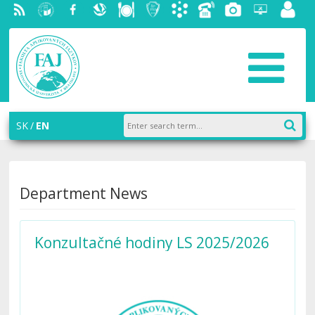
RSS
University
Facebook
Slovak
Dining
Student
Academic
Phone
Gallery
Helpdesk
Employ
of
Economic
Parliament
information
List
portal
Economics
Library
FAJ
system
in
AiS2
Bratislava
SK
EN
Department News
Konzultačné hodiny LS 2025/2026