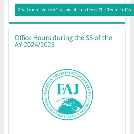
Read more: Vedecké zasadnutie na tému The Theme of War a
Office Hours during the SS of the
AY 2024/2025