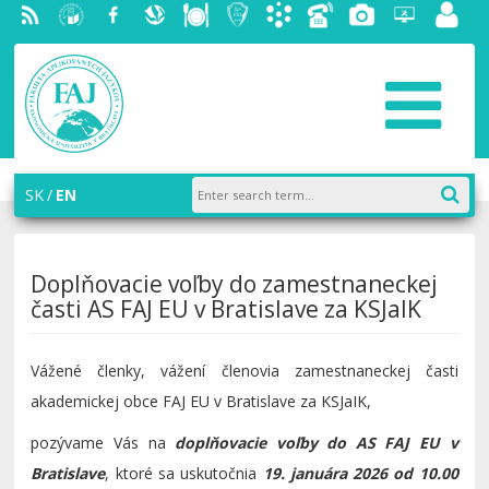
RSS
University
Facebook
Slovak
Dining
Student
Academic
Phone
Gallery
Helpdesk
Employ
of
Economic
Parliament
information
List
portal
Economics
Library
FAJ
system
in
AiS2
Bratislava
SK
EN
Doplňovacie voľby do zamestnaneckej
časti AS FAJ EU v Bratislave za KSJaIK
Vážené členky, vážení členovia zamestnaneckej časti
akademickej obce FAJ EU v Bratislave za KSJaIK,
pozývame Vás na
doplňovacie voľby do AS FAJ EU v
Bratislave
, ktoré sa uskutočnia
19. januára 2026 od 10.00