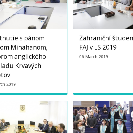
tnutie s pánom
Zahraniční študen
nom Minahanom,
FAJ v LS 2019
orom anglického
06 March 2019
ladu Krvavých
etov
rch 2019