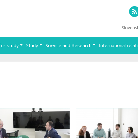
RS
Slovens
for study
Study
Science and Research
International relat