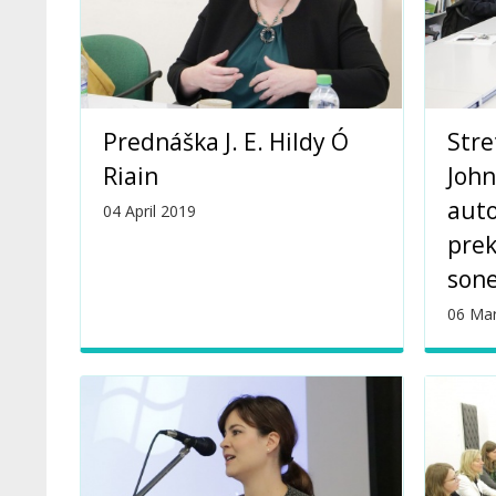
Prednáška J. E. Hildy Ó
Stre
Riain
Joh
aut
04 April 2019
prek
son
06 Ma