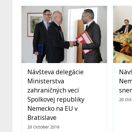
Návšteva delegácie
Návš
Ministerstva
Nem
zahraničných vecí
sne
Spolkovej republiky
20 Oct
Nemecko na EU v
Bratislave
20 October 2016