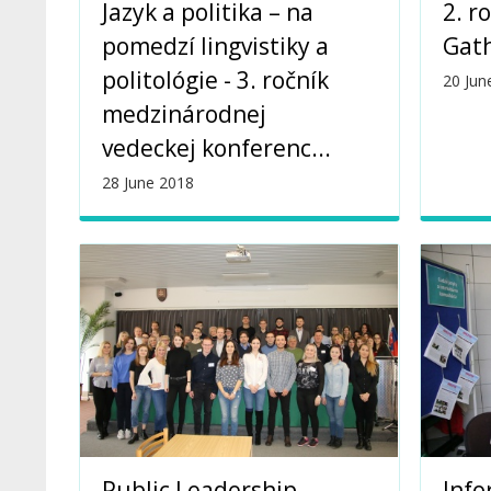
Jazyk a politika – na
2. r
pomedzí lingvistiky a
Gat
politológie - 3. ročník
20 Jun
medzinárodnej
vedeckej konferenc...
28 June 2018
Public Leadership
Info