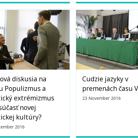
ová diskusia na
Cudzie jazyky v
u Populizmus a
premenách času VI
tický extrémizmus
23 November 2016
súčasť novej
tickej kultúry?
cember 2016