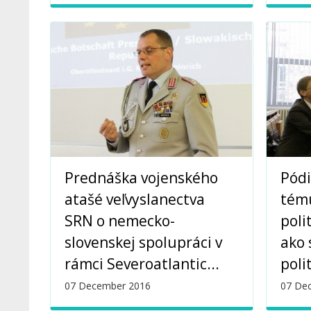
Prednáška vojenského
Pódi
atašé veľvyslanectva
tém
SRN o nemecko-
poli
slovenskej spolupráci v
ako 
rámci Severoatlantic...
poli
07 December 2016
07 De