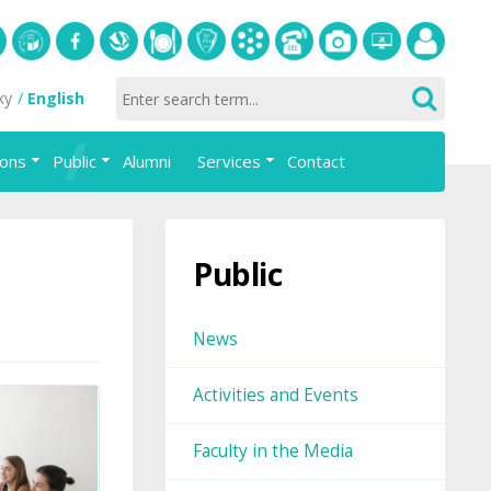
S
University
Facebook
Slovak
Dining
Student
Academic
Phone
Gallery
Helpdesk
Employee
ky
English
of
Economic
Parliament
information
List
portal
Economics
Library
FAJ
system
ions
Public
Alumni
Services
Contact
in
AiS2
Bratislava
Public
News
Activities and Events
Faculty in the Media