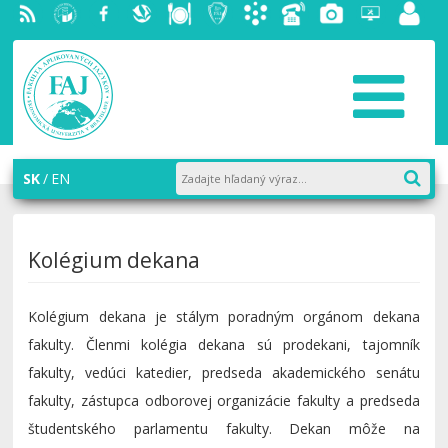
RSS
EU v
Facebook
Slovenská
Stravovanie
Študentský
Akademický
Telefónny
Fotogaléria
Helpdesk
Zamest
Bratislave
ekonomická
parlament
informačný
zoznam
portál
knižnica
FAJ
systém
AiS2
SK
EN
Kolégium dekana
Kolégium dekana je stálym poradným orgánom dekana
fakulty. Členmi kolégia dekana sú prodekani, tajomník
fakulty, vedúci katedier, predseda akademického senátu
fakulty, zástupca odborovej organizácie fakulty a predseda
študentského parlamentu fakulty. Dekan môže na