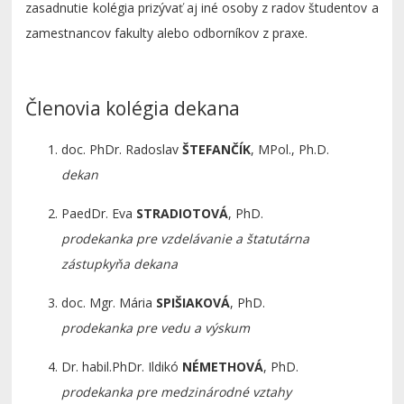
zasadnutie kolégia prizývať aj iné osoby z radov študentov a
zamestnancov fakulty alebo odborníkov z praxe.
Členovia kolégia dekana
doc. PhDr. Radoslav
ŠTEFANČÍK
, MPol., Ph.D.
dekan
PaedDr. Eva
STRADIOTOVÁ
, PhD.
prodekanka pre vzdelávanie a štatutárna
zástupkyňa dekana
doc. Mgr. Mária
SPIŠIAKOVÁ
, PhD.
prodekanka pre vedu a výskum
Dr. habil.
PhDr. Ildikó
NÉMETHOVÁ
, PhD.
prodekanka pre medzinárodné vztahy