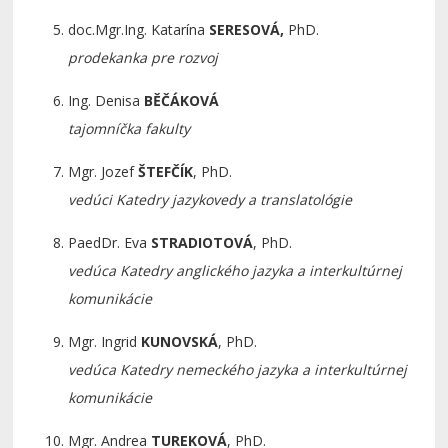
doc.Mgr.Ing. Katarína
SERESOVÁ,
PhD.
prodekanka pre rozvoj
Ing. Denisa
BĚČÁKOVÁ
tajomníčka fakulty
Mgr. Jozef
ŠTEFČÍK
, PhD.
vedúci Katedry jazykovedy a translatológie
PaedDr. Eva
STRADIOTOVÁ
, PhD.
vedúca Katedry anglického jazyka a interkultúrnej
komunikácie
Mgr. Ingrid
KUNOVSKÁ
, PhD.
vedúca Katedry nemeckého jazyka
a interkultúrnej
komunikácie
Mgr. Andrea
TUREKOVÁ
, PhD.