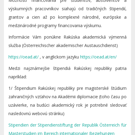
Možnosti financovania pre študentov, absolventov a
výskumných pracovníkov siahajú od tradičných štipendií,
grantov a cien až po komplexné národné, európske a
medzinárodné programy financovania výskumu.
Informácie Vám ponúkne Rakúska akademická výmenná
služba (Österreichischer akademischer Austauschdienst)
https://oead.at/
, v anglickom jazyku
https://oead.at/en/
Medzi najznámejšie štipendiá Rakúskej republiky patria
napríklad:
1/ Štipendium Rakúskej republiky pre magisterské štúdium
zahraničných vzťahov na Akadémii diplomacie (toho času po
uzávierke, na budúci akademický rok je potrebné sledovať
nasledovnú webovú stránku)
Stipendien der Stipendienstiftung der Republik Österreich für
Masterstudien im Bereich internationaler Beziehungen