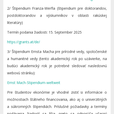
2/ Štipendium Franza-Werfla (štipendium pre doktorandov,
postdoktorandov a výskumníkov v oblasti rakúskej
literatúry)
Termín podania žiadosti: 15. September 2025
https://grants.at/de/
3/ Štipendium Ernsta Macha pre prírodné vedy, spoločenské
a humanitné vedy (tento akademický rok po uzávierke, na
budúci akademický rok je potrebné sledovať nasledovnú
webovú stránku):
Ernst Mach-Stipendium-weltweit
Pre študentov ekonómie je vhodné zistiť si informácie o
možnostiach štátneho financovania, ako aj o univerzitných
a súkromných štipendiách. Príslušné požiadavky a termíny
podávania žiadostí sa líšia, preto sa odporúča včasný