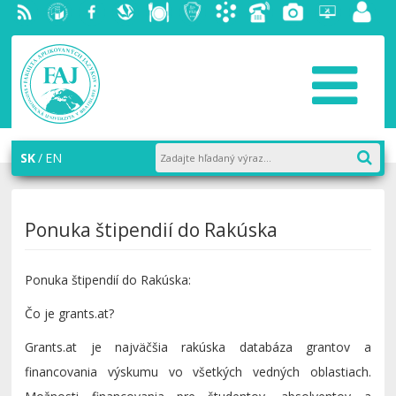
RSS
EU v
Facebook
Slovenská
Stravovanie
Študentský
Akademický
Telefónny
Fotogaléria
Helpdesk
Zamest
Bratislave
ekonomická
parlament
informačný
zoznam
portál
knižnica
FAJ
systém
AiS2
SK
EN
Ponuka štipendií do Rakúska
Ponuka štipendií do Rakúska:
Čo je grants.at?
Grants.at je najväčšia rakúska databáza grantov a
financovania výskumu vo všetkých vedných oblastiach.