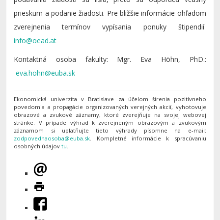
prieskum a podanie žiadosti. Pre bližšie informácie ohľadom
zverejnenia termínov vypísania ponuky štipendií
Kontaktná osoba fakulty: Mgr. Eva Höhn, PhD.:
Ekonomická univerzita v Bratislave za účelom šírenia pozitívneho
povedomia a propagácie organizovaných verejných akcií, vyhotovuje
obrazové a zvukové záznamy, ktoré zverejňuje na svojej webovej
stránke. V prípade výhrad k zverejneným obrazovým a zvukovým
záznamom si uplatňujte tieto výhrady písomne na e-mail:
. Kompletné informácie k spracúvaniu
osobných údajov
tu
.