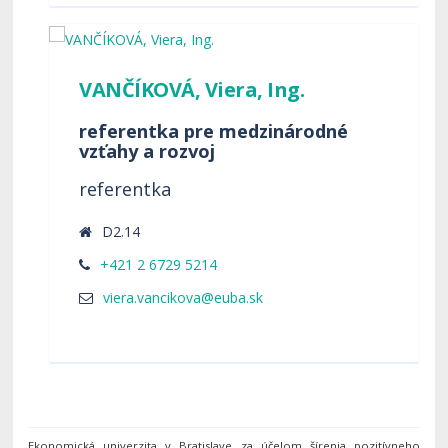
VANČÍKOVÁ, Viera, Ing.
referentka pre medzinárodné
vzťahy a rozvoj
referentka
D2.14
+421 2 6729 5214
Ekonomická univerzita v Bratislave za účelom šírenia pozitívneho