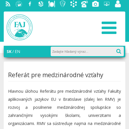
RSS
EU v
Facebook
Slovenská
Stravovanie
Študentský
Akademický
Telefónny
Fotogaléria
Helpdesk
Zamest
Bratislave
ekonomická
parlament
informačný
zoznam
portál
knižnica
FAJ
systém
AiS2
SK
EN
Referát pre medzinárodné vzťahy
Hlavnou úlohou Referátu pre medzinárodné vzťahy Fakulty
aplikovaných jazykov EU v Bratislave (ďalej len RMV) je
rozvoj a posilnenie medzinárodnej spolupráce so
zahraničnými vysokými školami, univerzitami a
organizáciami. RMV sa sústreďuje najmä na medzinárodné