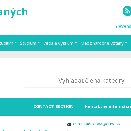
vaných
RS
Sloven
štúdium
Štúdium
Veda a výskum
Medzinárodné vzťahy
CONTACT_SECTION
Kontaktné informáci
a