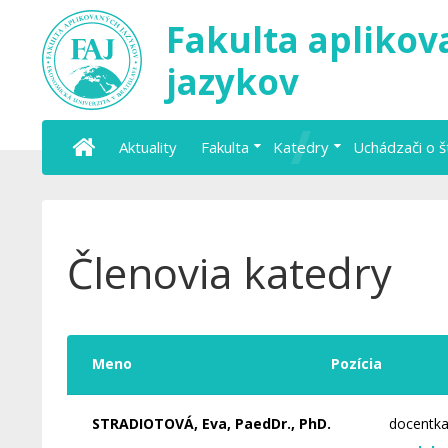
Fakulta apliko
jazykov
Aktuality
Fakulta
Katedry
Uchádzači o 
Členovia katedry
Meno
Pozícia
STRADIOTOVÁ, Eva, PaedDr., PhD.
docentk