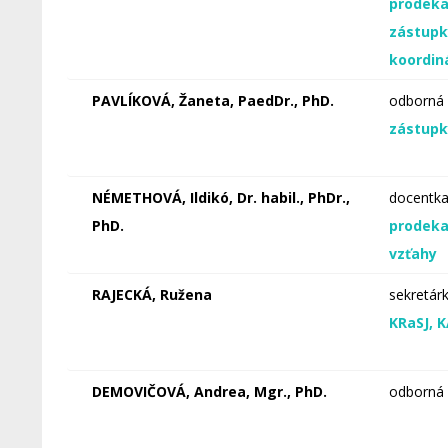
prodeka
zástupk
koordin
PAVLÍKOVÁ, Žaneta, PaedDr., PhD.
odborná 
zástupk
NÉMETHOVÁ, Ildikó, Dr. habil., PhDr.,
docentk
PhD.
prodeka
vzťahy
RAJECKÁ, Ružena
sekretár
KRaSJ, K
DEMOVIČOVÁ, Andrea, Mgr., PhD.
odborná 