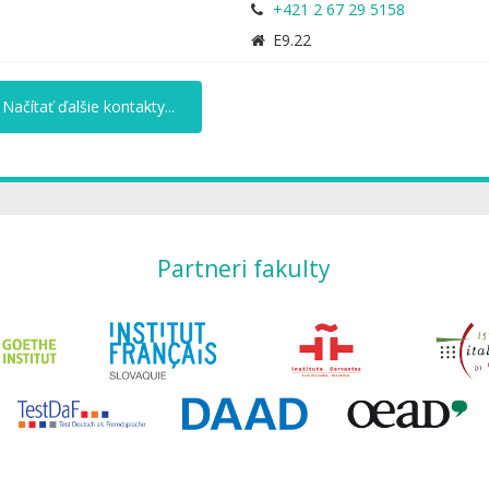
+421 2 67 29 5158
E9.22
Načítať ďalšie kontakty...
Partneri fakulty