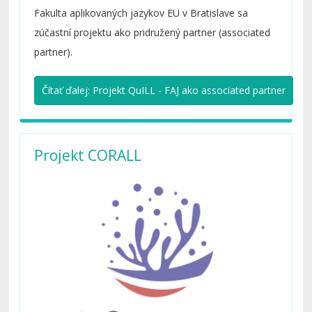
Mendes Silva, Head of the Department of Foreign
Fakulta aplikovaných jazykov EU v Bratislave sa
Languages, School of Education.
zúčastní projektu ako pridružený partner (associated
partner).
Čítať ďalej: Projekt QuILL - FAJ ako associated partner
Projekt CORALL