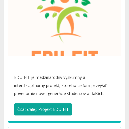
Projekt EDU-FIT
EDU-FIT je medzinárodný výskumný a
interdisciplinárny projekt, ktorého cieľom je zvýšiť
povedomie novej generácie študentov a ďalších
cieľových skupín o význame zdravého životného štýlu
Čítať ďalej: Projekt EDU-FIT
a následne o prevencii obezity a nadváhy.