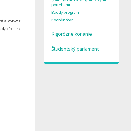
Štatút študenta so špecifickými
potrebami
Buddy program
Koordinátor
ové a zvukové
hrady písomne
Rigorózne konanie
Študentský parlament