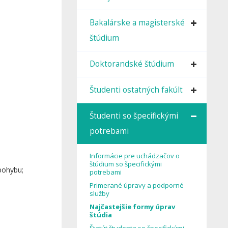
Bakalárske a magisterské
štúdium
Doktorandské štúdium
Študenti ostatných fakúlt
Študenti so špecifickými
potrebami
Informácie pre uchádzačov o
štúdium so špecifickými
pohybu;
potrebami
Primerané úpravy a podporné
služby
Najčastejšie formy úprav
štúdia