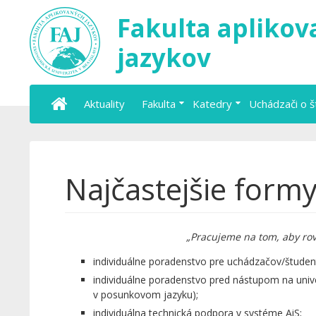
Fakulta apliko
jazykov
Aktuality
Fakulta
Katedry
Uchádzači o 
Najčastejšie form
„Pracujeme na tom, aby ro
individuálne poradenstvo pre uchádzačov/študen
individuálne poradenstvo pred nástupom na univ
v posunkovom jazyku);
individuálna technická podpora v systéme AiS;