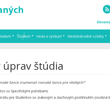
vaných
RS
Sloven
štúdium
Štúdium
Veda a výskum
Medzinárodné vzťahy
y úprav štúdia
vnaké šance znamenali rovnaké šance pre všetkých!“
tov so špecifickými potrebami;
erzitu pre študentov so zrakovým a sluchovým postihnutím (osobná k