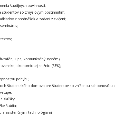
enia študijných povinností;
e študentov so zmyslovým postihnutím;
odkladov z prednášok a zadaní z cvičení;
seminárov;
textov;
iktafón, lupa, komunikačný systém);
lovenskej ekonomickej knižnici (SEK);
hopnosťou pohybu;
oroch študentského domova pre študentov so zníženou schopnosťou 
vstupe;
 a skúšky;
ke štúdia;
ou a asistenčnými technológiami.