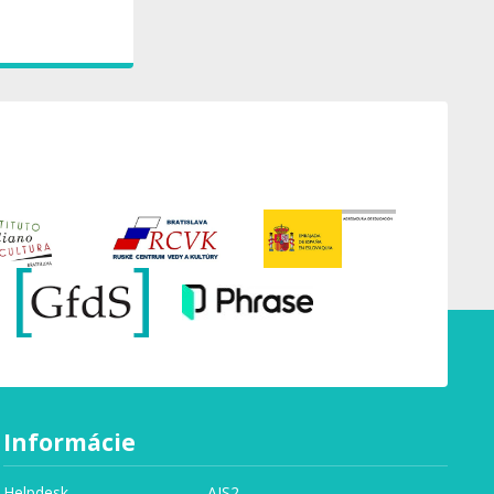
Informácie
Helpdesk
AIS2