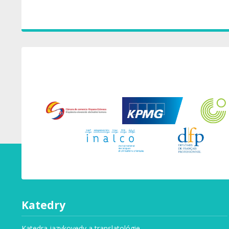
Katedry
Katedra jazykovedy a translatológie