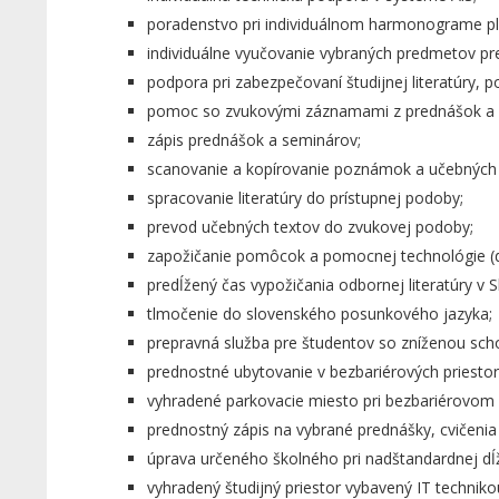
poradenstvo pri individuálnom harmonograme pln
individuálne vyučovanie vybraných predmetov pr
podpora pri zabezpečovaní študijnej literatúry, p
pomoc so zvukovými záznamami z prednášok a 
zápis prednášok a seminárov;
scanovanie a kopírovanie poznámok a učebných 
spracovanie literatúry do prístupnej podoby;
prevod učebných textov do zvukovej podoby;
zapožičanie pomôcok a pomocnej technológie (d
predĺžený čas vypožičania odbornej literatúry v S
tlmočenie do slovenského posunkového jazyka;
prepravná služba pre študentov so zníženou sc
prednostné ubytovanie v bezbariérových priest
vyhradené parkovacie miesto pri bezbariérovom 
prednostný zápis na vybrané prednášky, cvičenia
úprava určeného školného pri nadštandardnej dĺž
vyhradený študijný priestor vybavený IT technik