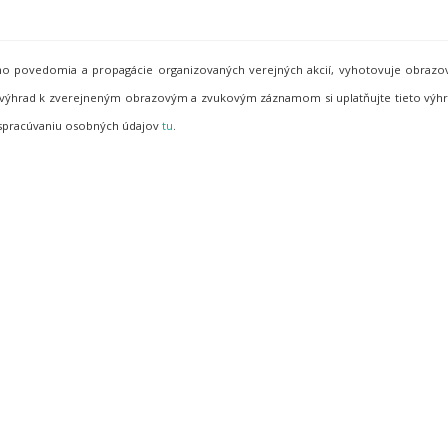
neho povedomia a propagácie organizovaných verejných akcií, vyhotovuje obraz
de výhrad k zverejneným obrazovým a zvukovým záznamom si uplatňujte tieto vý
 spracúvaniu osobných údajov
tu
.