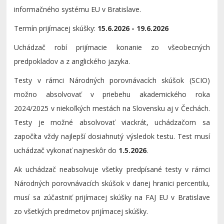
informačného systému EU v Bratislave.
Termín prijímacej skúšky:
15.6.2026 - 19.6.2026
Uchádzač robí prijímacie konanie zo všeobecných
predpokladov a z anglického jazyka.
Testy v rámci Národných porovnávacích skúšok (SCIO)
možno absolvovať v priebehu akademického roka
2024/2025 v niekoľkých mestách na Slovensku aj v Čechách.
Testy je možné absolvovať viackrát, uchádzačom sa
započíta vždy najlepší dosiahnutý výsledok testu. Test musí
uchádzač vykonať najneskôr do
1.5.2026
.
Ak uchádzač neabsolvuje všetky predpísané testy v rámci
Národných porovnávacích skúšok v danej hranici percentilu,
musí sa zúčastniť prijímacej skúšky na FAJ EU v Bratislave
zo všetkých predmetov prijímacej skúšky.