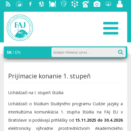
RSS
EU v
Facebook
Slovenská
Stravovanie
Študentský
Akademický
Telefónny
Fotogaléria
Helpdesk
Zamest
Bratislave
ekonomická
parlament
informačný
zoznam
portál
knižnica
FAJ
systém
AiS2
SK
EN
Prijímacie konanie 1. stupeň
Uchádzači na I. stupeň štúdia
Uchádzači o štúdium študijného programu Cudzie jazyky a
interkultúrna komunikácia 1. stupňa štúdia na FAJ EU v
Bratislave si podávajú prihlášky od
15.11.2025 do 30.4.2026
elektronicky výhradne prostredníctvom Akademického