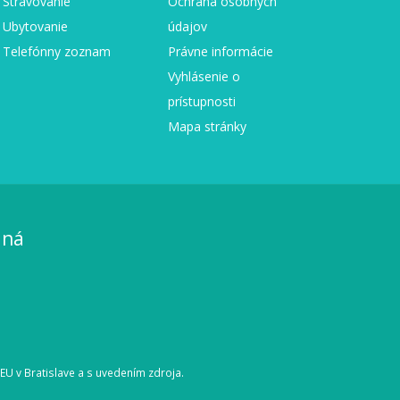
Stravovanie
Ochrana osobných
Ubytovanie
údajov
Telefónny zoznam
Právne informácie
Vyhlásenie o
prístupnosti
Mapa stránky
aná
 EU v Bratislave a s uvedením zdroja.
e