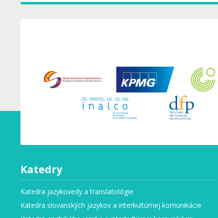
Katedry
Katedra jazykovedy a translatológie
Katedra slovanských jazykov a interkultúrnej komunikácie