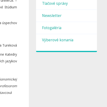
univerzít –
Tlačové správy
ské štúdium
Newsletter
ľa úspechov
Fotogaléria
re.
Výberové konania
a Tureková
ry
ých jazykov
konomickej
 profesorom
itavcová