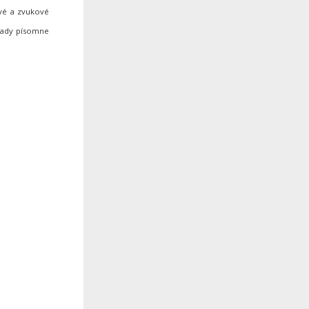
ové a zvukové
hrady písomne