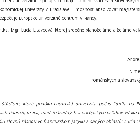
mci medziuniverzitnej spolupráce majú študenti viacerých slovenských 
Ekonomickej univerzity v Bratislave – možnosť absolvovať magister
ezpečuje Európske univerzitné centrum v Nancy.
ntka, Mgr. Lucia Litavcová, ktorej srdečne blahoželáme a želáme ve
esionálnej karié
Andre
e Kated
románskych a slovansk
é štúdium, ktoré ponúka Lotrinská univerzita počas štúdia na E
blasti financií, práva, medzinárodných a európskych vzťahov vďaka
ršiu slovnú zásobu vo francúzskom jazyku z daných oblastí.“ Lucia L