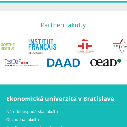
Partneri fakulty
Ekonomická univerzita v Bratislave
Národohospodárska fakulta
Obchodná fakulta