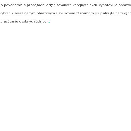
neho povedomia a propagácie organizovaných verejných akcií, vyhotovuje obraz
de výhrad k zverejneným obrazovým a zvukovým záznamom si uplatňujte tieto vý
 spracúvaniu osobných údajov
tu
.