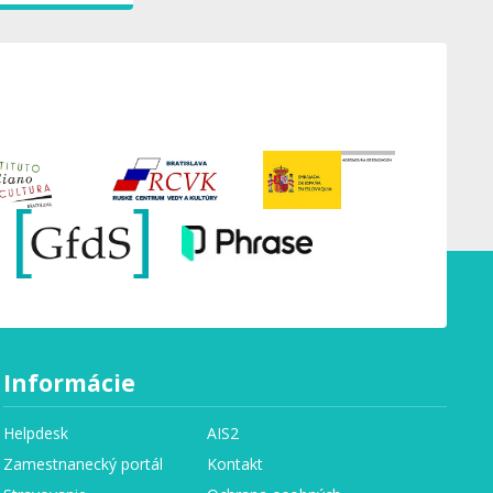
Informácie
Helpdesk
AIS2
Zamestnanecký portál
Kontakt