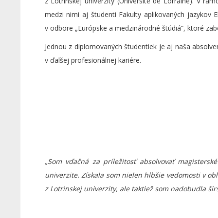
z Lotrinskej univerzity (Université de Lorraine). V rá
medzi nimi aj študenti Fakulty aplikovaných jazykov 
v odbore „Európske a medzinárodné štúdiá“, ktoré zab
Jednou z diplomovaných študentiek je aj naša absolve
v ďalšej prof
v men
„Som vďačná za príležitosť absolvovať magistersk
univerzite. Získala som nielen hlbšie vedomosti v o
z Lotrinskej univerzity, ale taktiež som nadobudla ši