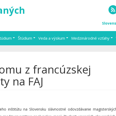
vaných
RS
Sloven
štúdium
Štúdium
Veda a výskum
Medzinárodné vzťahy
lomu z francúzskej
ty na FAJ
eho inštitútu na Slovensku slávnostné odovzdávanie magisterskýc