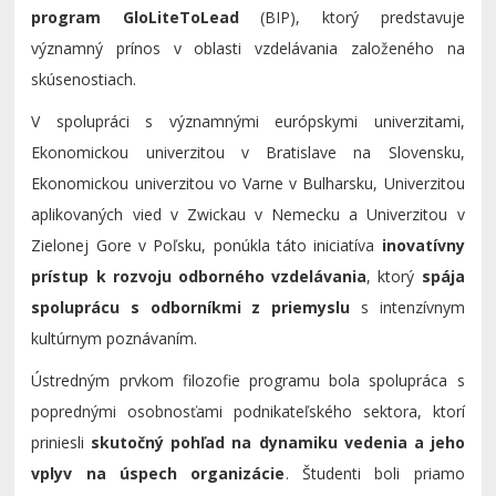
program GloLiteToLead
(BIP), ktorý predstavuje
významný prínos v oblasti vzdelávania založeného na
skúsenostiach.
V spolupráci s významnými európskymi univerzitami,
Ekonomickou univerzitou v Bratislave na Slovensku,
Ekonomickou univerzitou vo Varne v Bulharsku, Univerzitou
aplikovaných vied v Zwickau v Nemecku a Univerzitou v
Zielonej Gore v Poľsku, ponúkla táto iniciatíva
inovatívny
prístup k rozvoju odborného vzdelávania
, ktorý
spája
spoluprácu s odborníkmi z priemyslu
s intenzívnym
kultúrnym poznávaním.
Ústredným prvkom filozofie programu bola spolupráca s
poprednými osobnosťami podnikateľského sektora, ktorí
priniesli
skutočný pohľad na dynamiku vedenia a jeho
vplyv na úspech organizácie
. Študenti boli priamo