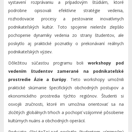
vystavení rozprávaniu a prípadovým štúdiám, ktoré
podrobne opisovali efektívne stratégie vedenia,
rozhodovacie procesy a pestovanie inovatívnych
podnikateľských kultúr. Toto spojenie nielenže zlepšilo
pochopenie dynamiky vedenia zo strany študentov, ale
poskytlo aj praktické poznatky o prekonávaní reálnych
podnikateľských výziev.
Dôležitou súčasťou programu boli
workshopy pod
vedením študentov zamerané na podnikateľské
prostredie Ázie a Európy
. Tieto workshopy umožnili
praktické skúmanie špecifických obchodných postupov a
ekonomického prostredia týchto regiónov. Študenti si
osvojili zručnosti, ktoré im umožnia orientovať sa na
zložitých globálnych trhoch a pochopiť vzájomné pôsobenie
kultúrnych nuáns a obchodných operácií.
Podujatie GloLiteToLead poskytlo študentom výnimočnú