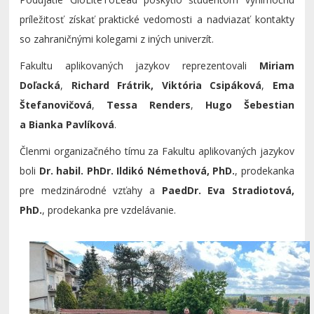
príležitosť získať praktické vedomosti a nadviazať kontakty
so zahraničnými kolegami z iných univerzít.
Fakultu aplikovaných jazykov reprezentovali
Miriam
Doľacká
,
Richard Frátrik, Viktória Csipáková
,
Ema
Štefanovičová
,
Tessa Renders
,
Hugo Šebestian
a Bianka Pavlíková
.
Členmi organizačného tímu za Fakultu aplikovaných jazykov
boli
Dr. habil. PhDr. Ildikó Némethová, PhD.
, prodekanka
pre medzinárodné vzťahy a
PaedDr. Eva Stradiotová,
PhD.
, prodekanka pre vzdelávanie.