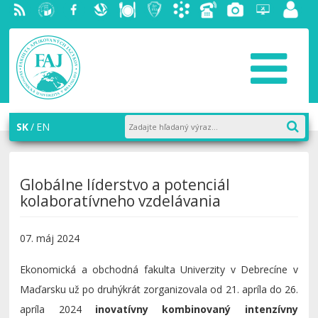
RSS
EU v
Facebook
Slovenská
Stravovanie
Študentský
Akademický
Telefónny
Fotogaléria
Helpdesk
Zamest
Bratislave
ekonomická
parlament
informačný
zoznam
portál
knižnica
FAJ
systém
AiS2
SK
EN
Globálne líderstvo a potenciál
kolaboratívneho vzdelávania
07. máj 2024
Ekonomická a obchodná fakulta Univerzity v Debrecíne v
Maďarsku už po druhýkrát zorganizovala od 21. apríla do 26.
apríla 2024
inovatívny kombinovaný intenzívny