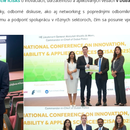
cie ICISAS
o inováciách, udržateľnosti a aplikovaných vedách
v Duba
šky, odborné diskusie, ako aj networking s poprednými odborní
mu a podporiť spoluprácu v rôznych sektoroch, čím sa posunie vp