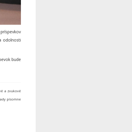
 príspevkov
a odolnosti
spevok bude
ové a zvukové
hrady písomne