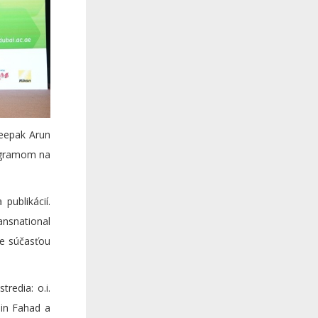
Deepak Arun
rogramom na
publikácií.
ansnational
je súčasťou
redia: o.i.
in Fahad a