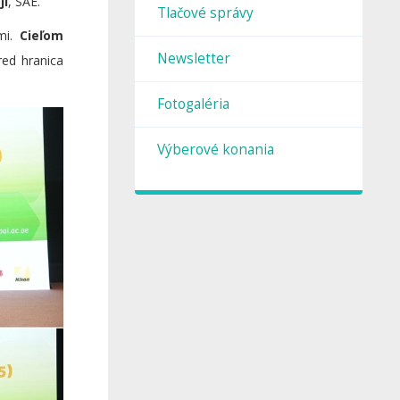
ji
, SAE.
Tlačové správy
kmi.
Cieľom
Newsletter
red hranica
Fotogaléria
Výberové konania