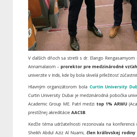
V ďalších dňoch sa stretli s dr. Elango Rengasamyom
Annamalaiom –
prorektor pre medzinárodné vzťa
univerzite v Indii, kde by bola skvelá príležitosť zúčastn
Hlavným organizátorom bola
Curtin University Du
Curtin University Dubai je medzinárodná pobočka univer
Academic Group ME. Patrí medzi
top 1% ARWU
(Aca
prestížnej akreditácie
AACSB
.
Keďže téma udržateľnosti rezonovala na konferencii na
Sheikh Abdul Aziz Al Nuami,
člen kráľovskej rodin