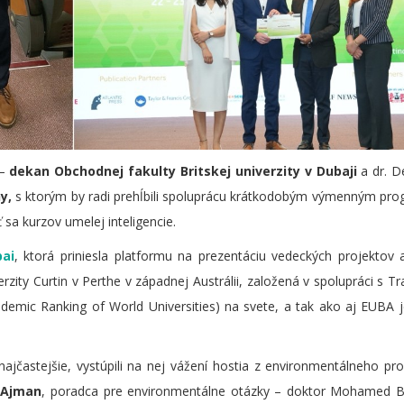
 –
dekan Obchodnej fakulty Britskej univerzity v Dubaji
a dr. 
hy,
s ktorým by radi prehĺbili spoluprácu krátkodobým výmenným p
iť sa kurzov umelej inteligencie.
bai
, ktorá priniesla platformu na prezentáciu vedeckých projektov a 
zity Curtin v Perthe v západnej Austrálii, založená v spolupráci s Tr
demic Ranking of World Universities) na svete, a tak ako aj EUBA 
jčastejšie, vystúpili na nej vážení hostia z environmentálneho prost
y Ajman
, poradca pre environmentálne otázky – doktor Mohamed B