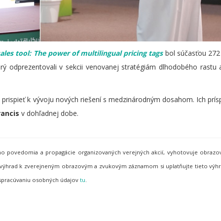
ales tool: The power of multilingual pricing tags
bol súčasťou 272
rý odprezentovali v sekcii venovanej stratégiám dlhodobého rastu 
žu prispieť k vývoju nových riešení s medzinárodným dosahom. Ich prí
rancis
v dohľadnej dobe.
neho povedomia a propagácie organizovaných verejných akcií, vyhotovuje obraz
de výhrad k zverejneným obrazovým a zvukovým záznamom si uplatňujte tieto vý
 spracúvaniu osobných údajov
tu
.