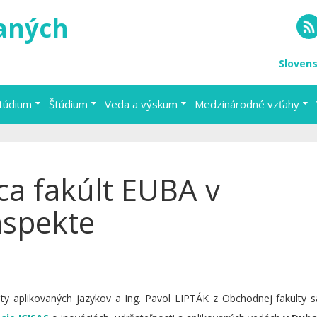
vaných
RS
Sloven
štúdium
Štúdium
Veda a výskum
Medzinárodné vzťahy
a fakúlt EUBA v
spekte
lty aplikovaných jazykov a Ing. Pavol LIPTÁK z Obchodnej fakulty sa