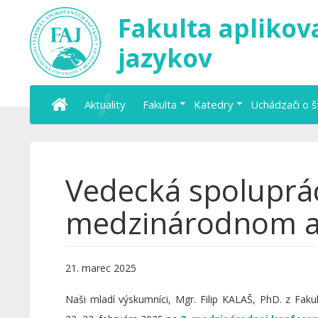
Fakulta apliko
jazykov
Aktuality
Fakulta
Katedry
Uchádzači o 
Vedecká spoluprác
medzinárodnom a
21. marec 2025
Naši mladí výskumníci, Mgr. Filip KALAŠ, PhD. z Faku