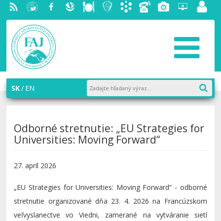
RSS
EU v
Facebook
Slovenská
Stravovanie
Študentský
Akademický
Telefónny
Fotogaléria
Helpdesk
Zamest
Bratislave
ekonomická
parlament
informačný
zoznam
portál
knižnica
FAJ
systém
AiS2
SK
EN
Odborné stretnutie: „EU Strategies for
Universities: Moving Forward“
27. apríl 2026
„EU Strategies for Universities: Moving Forward“ - odborné
stretnutie organizované dňa 23. 4. 2026 na Francúzskom
veľvyslanectve vo Viedni, zamerané na vytváranie sietí