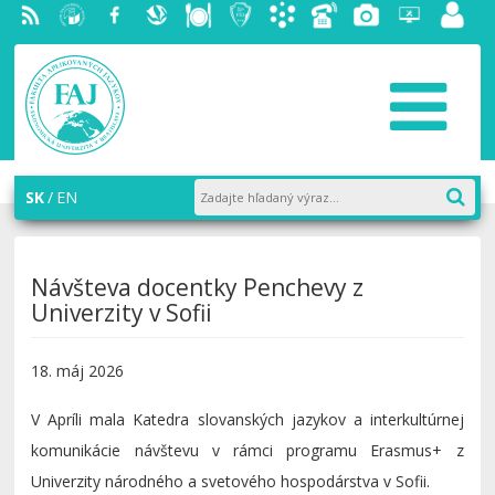
RSS
EU v
Facebook
Slovenská
Stravovanie
Študentský
Akademický
Telefónny
Fotogaléria
Helpdesk
Zamest
Bratislave
ekonomická
parlament
informačný
zoznam
portál
knižnica
FAJ
systém
AiS2
SK
EN
Návšteva docentky Penchevy z
Univerzity v Sofii
18. máj 2026
V Apríli mala Katedra slovanských jazykov a interkultúrnej
komunikácie návštevu v rámci programu Erasmus+ z
Univerzity národného a svetového hospodárstva v Sofii.