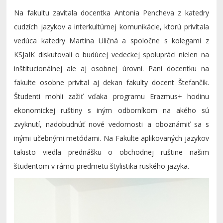
Na fakultu zavítala docentka Antonia Pencheva z katedry
cudzích jazykov a interkultúrnej komunikácie, ktorú privítala
vedúca katedry Martina Uličná a spoločne s kolegami z
KSJaIK diskutovali o budúcej vedeckej spolupráci nielen na
inštitucionálnej ale aj osobnej úrovni. Pani docentku na
fakulte osobne privítal aj dekan fakulty docent Štefančík.
Študenti mohli zažiť vďaka programu Erazmus+ hodinu
ekonomickej ruštiny s iným odborníkom na akého sú
zvyknutí, nadobudnúť nové vedomosti a oboznámiť sa s
inými učebnými metódami. Na Fakulte aplikovaných jazykov
takisto viedla prednášku o obchodnej ruštine našim
študentom v rámci predmetu štylistika ruského jazyka.