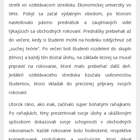
stretli vo vzdelávacom stredisku Ekonomickej univerzity vo
Virte. Pobyt sa začal výdatným obedom, po ktorom
nasledovalo pásmo prednášok a zaujímavých videí
týkajúcich sa obchodných rokovaní. Prednášky prebiehali až
do večere, kedy si študenti mohli na hodinku oddýchnuť od
„suchej teórie“. Po večeri boli študenti rozdelení do skupín
(tímov) a každý tím dostal úlohu, na základe ktorej sa musel
pripraviť na rokovanie, ktoré malo prebiehať ďalší deň.
Jedáleň vzdelávacieho strediska bzučala usilovnosťou
študentov, ktorú vkladali do precíznej prípravy svojich
rokovaní.
Utorok ráno, ako inak, začínalo super bohatými raňajkami.
Po raňajkách, tímy prezentovali svoje úlohy a ukážkovým
spôsobom dokazovali svoje schopnosti v obchodných
rokovaniach. Každé rokovanie bolo hodnotené, respektíve
komentované spolužiakmi a vyučujúcim, ktorí dával