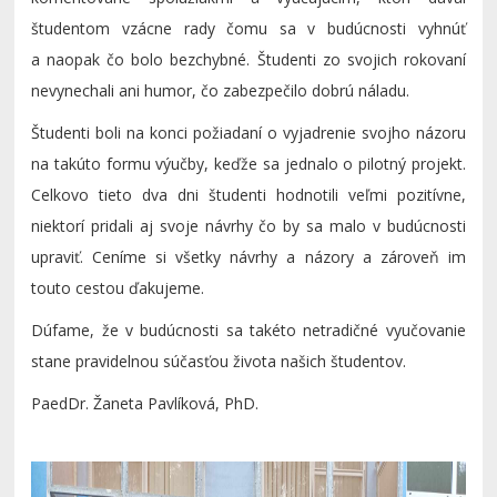
študentom vzácne rady čomu sa v budúcnosti vyhnúť
a naopak čo bolo bezchybné. Študenti zo svojich rokovaní
nevynechali ani humor, čo zabezpečilo dobrú náladu.
Študenti boli na konci požiadaní o vyjadrenie svojho názoru
na takúto formu výučby, keďže sa jednalo o pilotný projekt.
Celkovo tieto dva dni študenti hodnotili veľmi pozitívne,
niektorí pridali aj svoje návrhy čo by sa malo v budúcnosti
upraviť. Ceníme si všetky návrhy a názory a zároveň im
touto cestou ďakujeme.
Dúfame, že v budúcnosti sa takéto netradičné vyučovanie
stane pravidelnou súčasťou života našich študentov.
PaedDr. Žaneta Pavlíková, PhD.