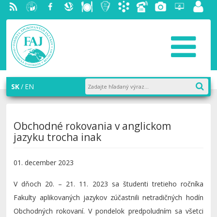
RSS
EU v
Facebook
Slovenská
Stravovanie
Študentský
Akademický
Telefónny
Fotogaléria
Helpdesk
Zamest
Bratislave
ekonomická
parlament
informačný
zoznam
portál
knižnica
FAJ
systém
AiS2
SK
EN
Obchodné rokovania v anglickom
jazyku trocha inak
01. december 2023
V dňoch 20. – 21. 11. 2023 sa študenti tretieho ročníka
Fakulty aplikovaných jazykov zúčastnili netradičných hodín
Obchodných rokovaní. V pondelok predpoludním sa všetci