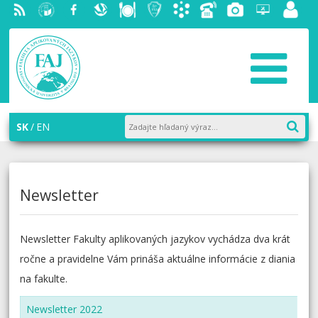
RSS
EU v
Facebook
Slovenská
Stravovanie
Študentský
Akademický
Telefónny
Fotogaléria
Helpdesk
Zamest
Bratislave
ekonomická
parlament
informačný
zoznam
portál
knižnica
FAJ
systém
AiS2
SK
EN
Newsletter
Newsletter Fakulty aplikovaných jazykov vychádza dva krát
ročne a pravidelne Vám prináša aktuálne informácie z diania
na fakulte.
Newsletter 2022