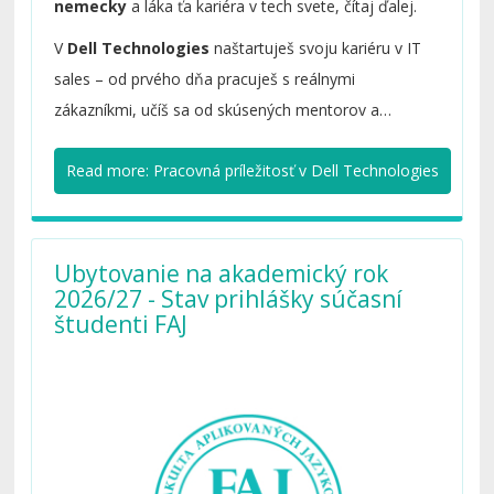
nemecky
a láka ťa kariéra v tech svete, čítaj ďalej.
V
Dell Technologies
naštartuješ svoju kariéru v IT
sales – od prvého dňa pracuješ s reálnymi
zákazníkmi, učíš sa od skúsených mentorov a
buduješ si vlastné portfólio nemecky hovoriacich
Read more: Pracovná príležitosť v Dell Technologies
klientov. My ťa všetko naučíme a pomôžeme ti rásť.
Ubytovanie na akademický rok
2026/27 - Stav prihlášky súčasní
študenti FAJ