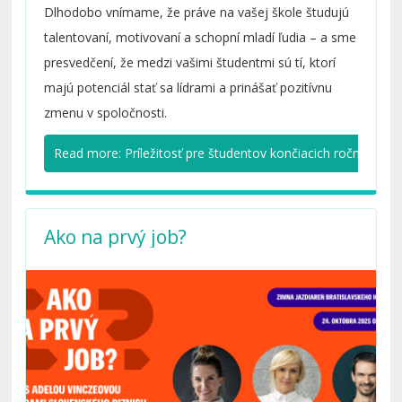
Dlhodobo vnímame, že práve na vašej škole študujú
talentovaní, motivovaní a schopní mladí ľudia – a sme
presvedčení, že medzi vašimi študentmi sú tí, ktorí
majú potenciál stať sa lídrami a prinášať pozitívnu
zmenu v spoločnosti.
Read more: Príležitosť pre študentov končiacich ročníkov št
Ako na prvý job?