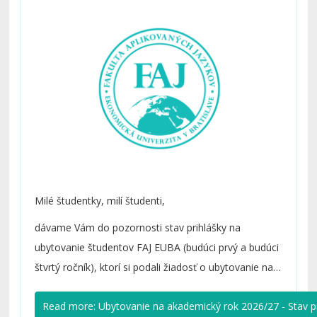
Milé študentky, milí študenti,
dávame Vám do pozornosti stav prihlášky na
ubytovanie študentov FAJ EUBA (budúci prvý a budúci
štvrtý ročník), ktorí si podali žiadosť o ubytovanie na
akademický rok 2026/2027:
Ubytovanie v AR
Read more: Ubytovanie na akademický rok 2026/27 - Stav pr
2026/2027 - stav prihlášky súčasní študenti (budúci