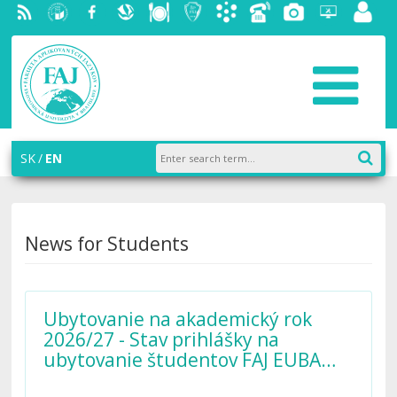
RSS
University
Facebook
Slovak
Dining
Student
Academic
Phone
Gallery
Helpdesk
Employ
of
Economic
Parliament
information
List
portal
Economics
Library
FAJ
system
in
AiS2
Bratislava
SK
EN
News for Students
Ubytovanie na akademický rok
2026/27 - Stav prihlášky na
ubytovanie študentov FAJ EUBA
(budúci prvý a štvrtý ročník)