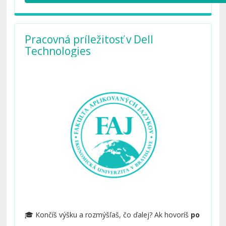
prvý a štvrtý ročník)
.
Pracovná príležitosť v Dell
Technologies
🎓 Končíš výšku a rozmýšľaš, čo ďalej? Ak hovoríš
po