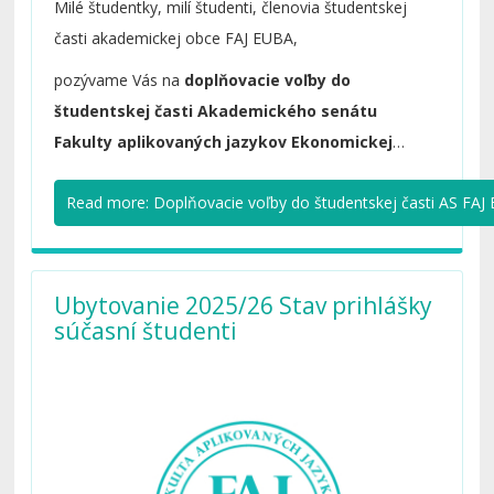
Milé študentky, milí študenti, členovia študentskej
časti akademickej obce FAJ EUBA,
pozývame Vás na
doplňovacie voľby do
študentskej časti Akademického senátu
Fakulty aplikovaných jazykov Ekonomickej
univerzity v Bratislave
, ktoré sa uskutočnia
15.
Read more: Doplňovacie voľby do študentskej časti AS FAJ E
októbra 2025 od 12.45h do 13.15h v zasadačke
dekana FAJ EUBA.
Ubytovanie 2025/26 Stav prihlášky
súčasní študenti