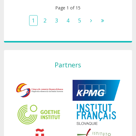
Page 1 of 15
1
2
3
4
5
Partners