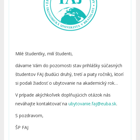
Milé študentky, milí študenti,
dávame Vám do pozornosti stav prihlášky súčasných
študentov FAJ (budúci druhý, tretí a piaty ročník), ktorí
si podali žiadosť o ubytovanie na akademický rok
2026/2027:
Ubytovanie 2026/27 - stav prihlášky
V prípade akýchkoľvek doplňujúcich otázok nás
súčasní študenti
.
neváhajte kontaktovať na
.
S pozdravom,
ŠP FAJ