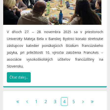
V dňoch 27. – 28. novembra 2025 sa v priestoroch
Univerzity Mateja Bela v Banskej Bystrici konalo stretnutie
zástupcov katedier ponúkajúcich štúdium francúzskeho
jazyka, pri príležitosti 10. výročia založenia FrancAvis –
asociácie vysokoškolských učiteľov francúzštiny na
Slovensku.
Čítať ďalej...
1
2
3
4
5