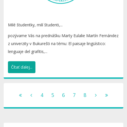
Milé študentky, milí študenti,...
pozývame Vás na prednášku Marty Eulalie Martín Fernández
z univerzity v Bukurešti na tému: El paisaje lingüístico:
lenguaje del grafitis,...
Čítať ďalej...
4
5
6
7
8