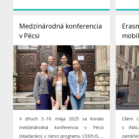
Medzinárodná konferencia
Erasm
v Pécsi
mobil
V dňoch 5.-10. mája 2025 sa konala
Cílem c
medzinárodná konferencia v Pécsi
s INAL
(Maďarsko) v rámci programu CEEPUS. Z
zaměře