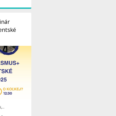
inár
entské
...