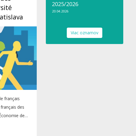
2025/2026
rsité
20.04.2026
atislava
Viac oznamov
e français
 français des
d’Économie de
.