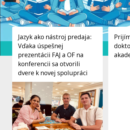
Jazyk ako nástroj predaja:
Prijí
Vďaka úspešnej
dokt
prezentácii FAJ a OF na
akad
konferencii sa otvorili
dvere k novej spolupráci