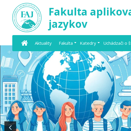
Fakulta apliko
jazykov
Aktuality
Fakulta
Katedry
Uchádzači o 