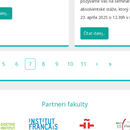
pozývame Vás na seminá
nních studentů ohledně...
absolventské stáže, ktorý
lej...
23. apríla 2025 o 12.30h v 
Čítať ďalej...
5
6
7
8
9
10
11
Partneri fakulty