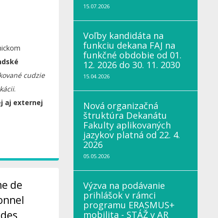
15.07.2026
Voľby kandidáta na
funkciu dekana FAJ na
mickom
funkčné obdobie od 01.
ndské
12. 2026 do 30. 11. 2030
kované cudzie
15.04.2026
kácii
.
j aj externej
Nová organizačná
štruktúra Dekanátu
Fakulty aplikovaných
jazykov platná od 22. 4.
2026
05.05.2026
me de
Výzva na podávanie
prihlášok v rámci
onnel
programu ERASMUS+
 des
mobilita - STÁŽ v AR