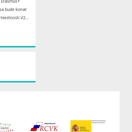
r Erasmus+
 sa bude konať
miestnosti V2....