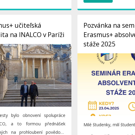
us+ učiteľská
Pozvánka na sem
ita na INALCO v Paríži
Erasmus+ absolv
stáže 2025
esty bylo obnovení spolupráce
CO, a to formou přednášek
Milé študenky, milí študenti,
ných na prohloubení povědomí