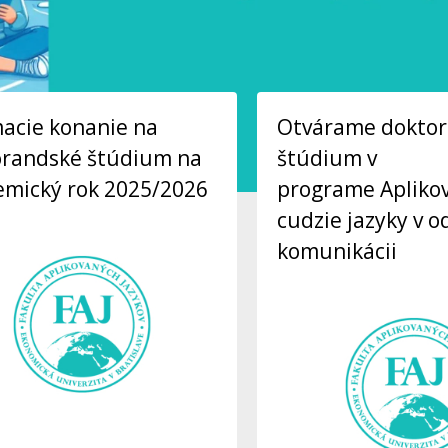
macie konanie na
Otvárame dokto
orandské štúdium na
štúdium v
emický rok 2025/2026
programe Apliko
cudzie jazyky v o
komunikácii