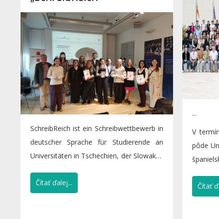
...
SchreibReich ist ein Schreibwettbewerb in
V termí
deutscher Sprache für Studierende an
pôde Un
Universitäten in Tschechien, der Slowakei,
španiels
Slowenien,...
Campus).
Čítať ďalej...
Čítať ďa