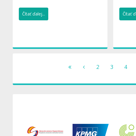
katedry Románskych a...
frankofo
Čítať ďalej...
Čítať ďa
2
3
4