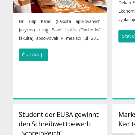
Dekan F
Ekonomic
vyhlasuj
Dr. Filip Kalaš (Fakulta aplikovaných
doktora
jazykov) a Ing. Pavol Lipták (Obchodná
Čítať ďa
fakulta) absolvovali v mesiaci júl 2025
zahraničnú pracovnú...
Čítať ďalej...
Student der EUBA gewinnt
Marks
den Schreibwettbewerb
Keď t
„SchreibReich“