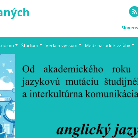
vaných
RS
Sloven
štúdium
Štúdium
Veda a výskum
Medzinárodné vzťahy