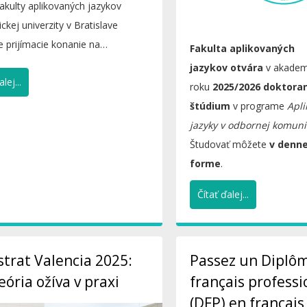
akulty aplikovaných jazykov
kej univerzity v Bratislave
e prijímacie konanie na
Fakulta aplikovaných
ndské štúdium na akademický...
jazykov
otvára
v akade
lej...
roku
2025/2026 doktora
štúdium
v programe
Apli
jazyky v odbornej komuni
Študovať môžete
v denne
forme
.
Čítať ďalej...
trat Valencia 2025:
Passez un Diplô
eória ožíva v praxi
français professi
(DFP) en français