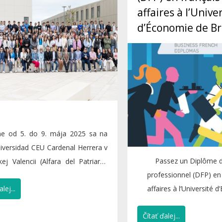
affaires à l’Unive
d’Économie de Br
ne od 5. do 9. mája 2025 sa na
iversidad CEU Cardenal Herrera v
Passez un Diplôme d
kej Valencii (Alfara del Patriarca
professionnel (DFP) en
..
lej...
affaires à l’Université 
Bratislava !..
Čítať ďalej...