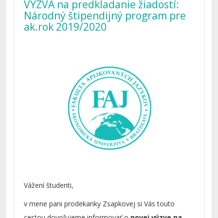
VÝZVA na predkladanie žiadostí:
Národný štipendijný program pre
ak.rok 2019/2020
Vážení študenti,
v mene pani prodekanky Zsapkovej si Vás touto
cestou dovoľujeme informovať o
novej výzve na