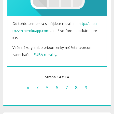
Od tohto semestra si nájdete rozvrh na
http://euba-
rozvrh.herokuapp.com
a tiež vo forme aplikácie pre
iOS.
Vaše názory alebo pripomienky môžete tvorcom
zanechať na
EUBA rozvrhy
.
Strana 14 z 14
5
6
7
8
9