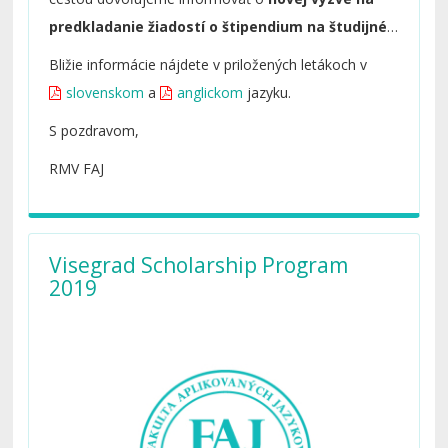
predkladanie žiadostí o štipendium na študijné,
výskumné/umelecké a prednáškové pobyty
Bližie informácie nájdete v priložených letákoch v
v akademickom roku 2019/2020 v
slovenskom
a
anglickom
jazyku.
rámci
Národného štipendijného programu
S pozdravom,
Slovenskej republiky.
RMV FAJ
Visegrad Scholarship Program
2019