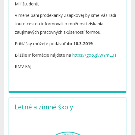
Milí študenti,
V mene pani prodekanky Zsapkovej by sme Vás radi
touto cestou informovali o možnosti získania
zaujímavých pracovných skúseností formou
absolvovania stáže pre študentov 2. ročníkov a vyššie
Prihlášky môžete podávať
do 10.3.2019
.
v rozmedzí 1-3 mesiacov od apríla do decembra
Bližšie informácie nájdete na
https://goo.gl/wYmL3T
2019.
RMV FAJ
Letné a zimné školy