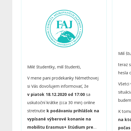
Milí št
teraz 
Milé študentky, milí študenti,
hesla
V mene pani prodekanky Némethovej
Všetci
si Vás dovoľujem informovať, že
situác
v piatok 18.12.2020 od 17:00
sa
budeme
uskutoční krátke (cca 30 min) online
stretnutie
k podávaniu prihlášok na
K tomu
vypísané výberové konanie na
na kto
mobilitu Erasmus+ štúdium pre
počas 