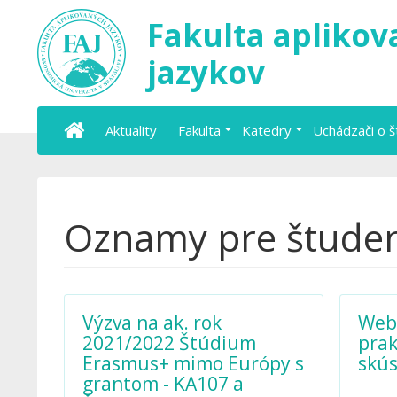
Fakulta apliko
jazykov
Aktuality
Fakulta
Katedry
Uchádzači o 
Oznamy pre štude
Výzva na ak. rok
Web
2021/2022 Štúdium
prak
Erasmus+ mimo Európy s
skús
grantom - KA107 a