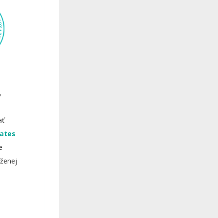
y,
ať
ates
e
oženej