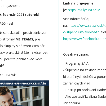
Link na pripojenie
 a nejasnosti.
je
:
https://bit.ly/3oE65lM
. február 2021 (utorok)
Viac informácií aj
7:00 hod
na:
https://www.saia.sk/sk/k
o-stipendium-ako-na-to
ale
r sa uskutoční prostredníctvom
https://www.facebook.com
 platformy
MS TEAMS
, pre
do skupiny s názvom Webinár
s+ praktické stáže - skúsenosti
Obsah webináru:
tov použite prihlasovací kód:
- Programy SAIA
df
- Štipendiá na základe medz
 sa na Vás!
bilaterálnych dohôd a ponú
zahraničných vlád
- Postup pri podávaní žiados
- Ako zostaviť kvalitnú žiad
štipendium