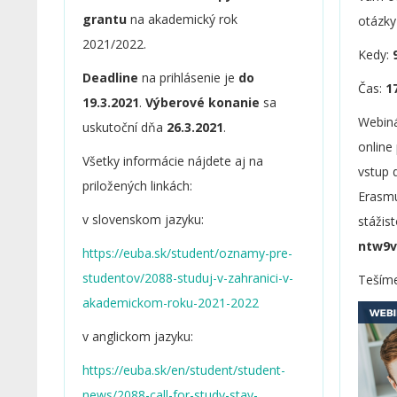
grantu
na akademický rok
otázky
2021/2022.
Kedy:
9
Deadline
na prihlásenie je
do
Čas:
1
19.3.2021
.
Výberové konanie
sa
Webiná
uskutoční dňa
26.3.2021
.
online
Všetky informácie nájdete aj na
vstup 
priložených linkách:
Erasmu
v slovenskom jazyku:
stážis
ntw9v
https://euba.sk/student/oznamy-pre-
studentov/2088-studuj-v-zahranici-v-
Tešíme
akademickom-roku-2021-2022
v anglickom jazyku:
https://euba.sk/en/student/student-
news/2088-call-for-study-stay-