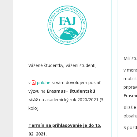
Milí št
Vážené študentky, vážení študenti,
v mene
mobili
v
prílohe
si vám dovoľujem poslať
pripra
výzvu na
Erasmus+ študentskú
Erasm
stáž
na akademický rok 2020/2021 (3.
Bližši
kolo).
obsahu
Termín na prihlasovanie je do 15.
S poz
02. 2021.