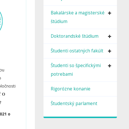
Bakalárske a magisterské
štúdium
Doktorandské štúdium
Študenti ostatných fakúlt
Študenti so špecifickými
tou
potrebami
o
ločnosti
Rigorózne konanie
Ť O
Študentský parlament
?
021 o