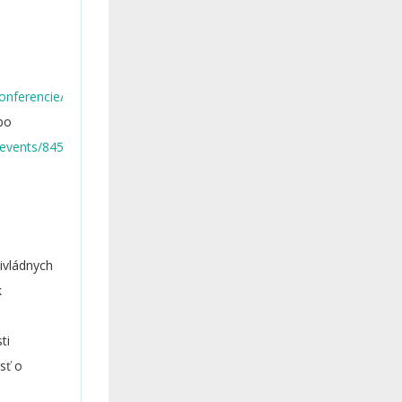
onferencie/ziadost-
bo
/events/845102776345699/
ivládnych
k
ti
osť o