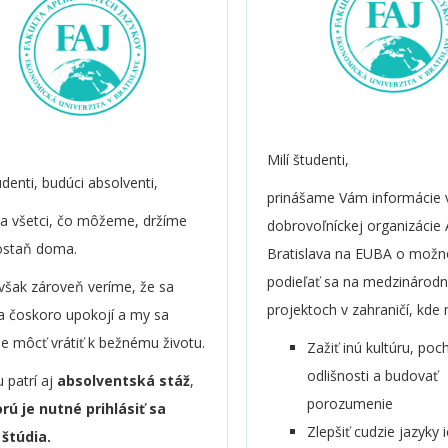
Milí študenti,
udenti, budúci absolventi,
prinášame Vám informácie 
sa všetci, čo môžeme, držíme
dobrovoľníckej organizácie
 ostaň doma.
Bratislava na EUBA o možn
podieľať sa na medzinárod
 však zároveň veríme, že sa
projektoch v zahraničí, kde
ia čoskoro upokojí a my sa
 môcť vrátiť k bežnému životu.
Zažiť inú kultúru, poc
odlišnosti a budovať
 patrí aj
absolventská stáž
,
porozumenie
rú je nutné prihlásiť sa
Zlepšiť cudzie jazyky 
štúdia.