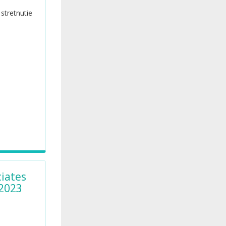
 stretnutie
iates
2023