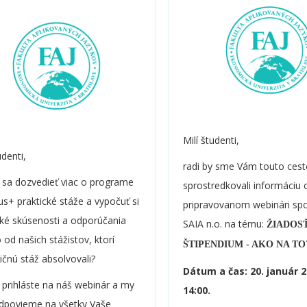
Milí študenti,
udenti,
radi by sme Vám touto ces
 sa dozvedieť viac o programe
sprostredkovali informáciu 
s+ praktické stáže a vypočuť si
pripravovanom webinári spo
cké skúsenosti a odporúčania
SAIA n.o.
na tému:
ŽIADOS
 od našich stážistov, ktorí
ŠTIPENDIUM - AKO NA TO
ičnú stáž absolvovali?
Dátum a čas: 20. január 2
 prihláste na náš webinár a my
14:00.
dpovieme na všetky Vaše