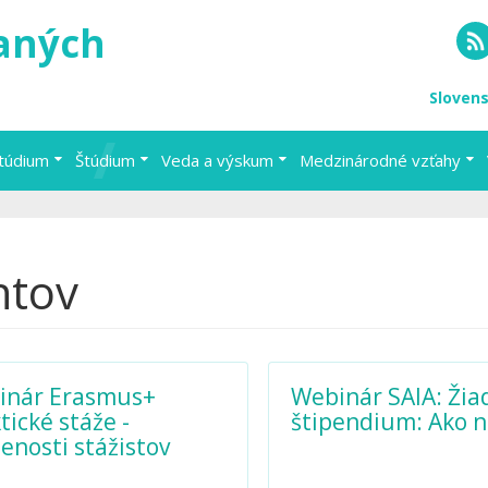
vaných
RS
Sloven
štúdium
Štúdium
Veda a výskum
Medzinárodné vzťahy
ntov
inár Erasmus+
Webinár SAIA: Žia
tické stáže -
štipendium: Ako n
enosti stážistov