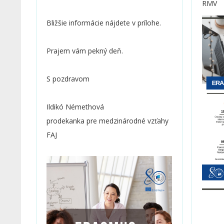
RMV
Bližšie informácie nájdete v prílohe.
Prajem vám pekný deň.
S pozdravom
Ildikó Némethová
prodekanka pre medzinárodné vzťahy
FAJ