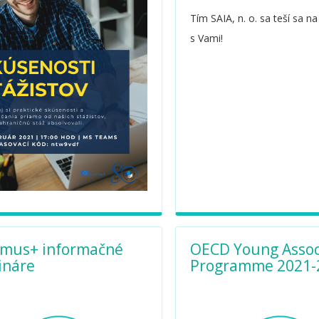
Tím SAIA, n. o. sa teší sa na
s Vami!
smus+ informačné
OECD Young Assoc
ináre
Programme 2021-