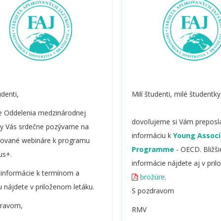
udenti,
Milí študenti, milé študentk
 Oddelenia medzinárodnej
dovoľujeme si Vám preposl
ty Vás srdečne pozývame na
informáciu k
Young Associ
vované webináre k programu
Programme
-
OECD
. Bližši
us+.
informácie nájdete aj v pril
e informácie k termínom a
brožúre
.
 nájdete v priloženom letáku.
S pozdravom
dravom,
RMV