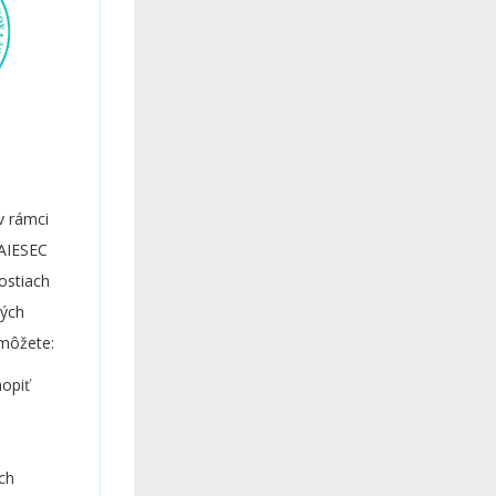
v rámci
 AIESEC
ostiach
ných
 môžete:
hopiť
ich