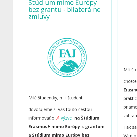
Štúdium mimo Európy
bez grantu - bilaterálne
zmluvy
Milí št
chcete
Erasmu
Milé študentky, milí študenti,
prakti
priamo
dovoľujeme si Vás touto cestou
zahran
informovať o
výzve
na Štúdium
Erasmus+ mimo Európy s grantom
Tak sa
a
Štúdium mimo Európy bez
Vám o