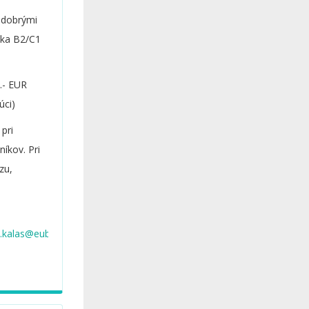
s dobrými
yka B2/C1
0.- EUR
úci)
pri
íkov. Pri
zu,