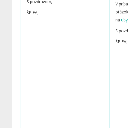
S pozdravom,
V príp
otázok
ŠP FAJ
na
S poz
ŠP FAJ