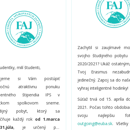
Zachytil si zaujímavé m
svojho študijného pobytu 
2020/2021? Ukáž ostatným,
udentky, milí študenti,
Tvoj Erasmus nezabud
ľujeme si Vám postúpiť
jedinečný. Zapoj sa do naš
oročnú atraktívnu ponuku
vyhraj inteligentné hodinky!
mentného štipendia IPS v
Súťaž trvá od 15. apríla d
ckom spolkovom sneme.
2021. Počas tohto obdobia
endijný pobyt, ktorý sa
svoju najlepšiu f
očňuje každý rok
od 1.marca
. Všetky
1.júla
, je určený pre