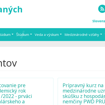
vaných
RS
Sloven
štúdium
Štúdium
Veda a výskum
Medzinárodné vzťahy
ntov
ovanie pre
Prípravný kurz na
demický rok
medzinárodne uz
/2022 - prváci
skúšku z hospodár
lárskeho a
nemčiny PWD PR