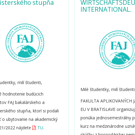
isterského stupňa
WIRTSCHAFTSDE
INTERNATIONAL.
udentky, milí študenti,
Milé študentky, milí študenti
 hodnotenie budúcich
FAKULTA APLIKOVANÝCH 
tov FAJ bakalárskeho a
EU V BRATISLAVE organizuj
erského stupňa, ktorí si podali
ponúka jednosemestrálny p
ť o ubytovanie na akademický
kurz na medzinárodne uzn
21/2022 nájdete
TU
.
skúšku z hospodárskej nem