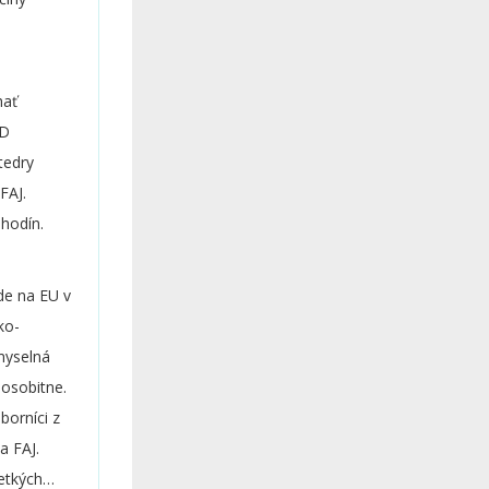
hať
AD
tedry
FAJ.
hodín.
de na EU v
ko-
myselná
 osobitne.
orníci z
a FAJ.
šetkých