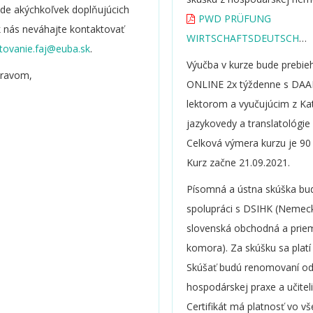
ade akýchkoľvek doplňujúcich
PWD PRÜFUNG
 nás neváhajte kontaktovať
WIRTSCHAFTSDEUTSCH
.
INTERNATIONAL
.
Výučba v kurze bude prebie
dravom,
ONLINE 2x týždenne s DA
lektorom a vyučujúcim z Ka
jazykovedy a translatológie 
Celková výmera kurzu je 90 
Kurz začne 21.09.2021.
Písomná a ústna skúška bu
spolupráci s DSIHK (Nemec
slovenská obchodná a prie
komora). Za skúšku sa platí
Skúšať budú renomovaní odb
hospodárskej praxe a učiteli
Certifikát má platnosť vo v