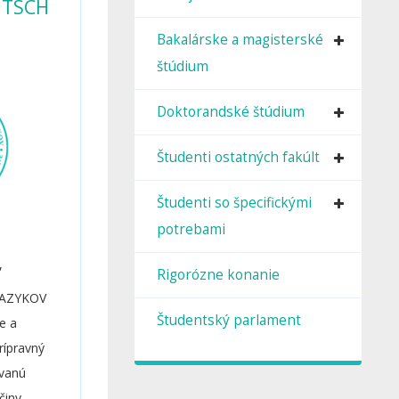
UTSCH
Bakalárske a magisterské
štúdium
Doktorandské štúdium
Študenti ostatných fakúlt
Študenti so špecifickými
potrebami
,
Rigorózne konanie
JAZYKOV
Študentský parlament
e a
rípravný
ávanú
činy