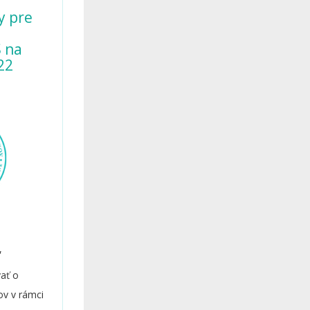
y pre
 na
22
,
ať o
ov v rámci