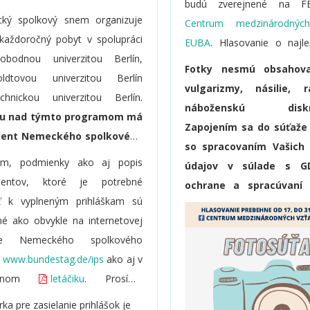
budú zverejnené na F
školských absolventov (vrátane
ký spolkový snem organizuje
Centrum medzinárodnýc
árov) do 30 rokov, ktorí sa
každoročný pobyt v spolupráci
EUBA
. Hlasovanie o najle
ajú o politiku, pracujú alebo
obodnou univerzitou Berlín,
trvá od 17. do 31. mája 2
Fotky nesmú obsahova
záujem pracovať vo vyšších
ldtovou univerzitou Berlín
víťazi s najväčším počtom 
vulgarizmy, násilie, 
ách v štátnej službe, médiách,
hnickou univerzitou Berlín.
vyhlásení 1. júna 2021 
náboženskú diskrim
ch, spolkoch alebo na vysokých
tu nad týmto programom má
Aktuálne informácie
a na F
Zapojením sa do súťaže 
ch, chcú sa vrátiť späť na
dent Nemeckého spolkového
Centrum medzinárodnýc
so spracovaním Vašich
sko, aby sa aktívne angažovali
u.
EUBA
.
am, podmienky ako aj popis
údajov v súlade s 
mokratických procesoch
entov, ktoré je potrebné
ochrane a spracúvaní
neposlednom rade okrem
jiť k vyplneným prihláškam sú
údajov. Zároveň dávate 
čtiny veľmi dobre ovládajú
é ako obvykle na internetovej
ich ďalšie spracovanie p
ký jazyk (min. na úrovni B2
nke Nemeckého spolkového
propagačných mat
keho referenčného rámca).
u
www.bundestag.de/ips
ako aj v
všetkého druhu (vi
oženom
letáčiku
. Prosíme
textové) Ekonomickou un
mkyne a záujemcov, aby si
v Bratislave.
rka pre zasielanie prihlášok je