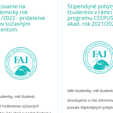
tovanie na
Štipendijné pobyt
demický rok
študentov v rámci
/2022 - pridelenie
programu CEEPUS
ov súčasným
akad. rok 2021/20
dentom
Milé študentky, milí študenti
udentky, milí študenti,
dovoľujeme si Vás informov
é hodnotenie súčasných
ponuke štipendijných pobyt