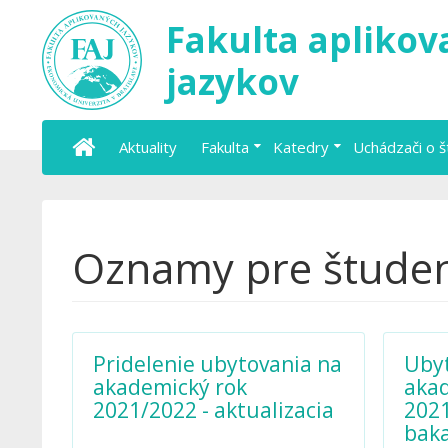
Fakulta apliko
jazykov
Aktuality
Fakulta
Katedry
Uchádzači o 
Oznamy pre štude
Pridelenie ubytovania na
Ubyt
akademický rok
aka
2021/2022 - aktualizacia
2021
baka