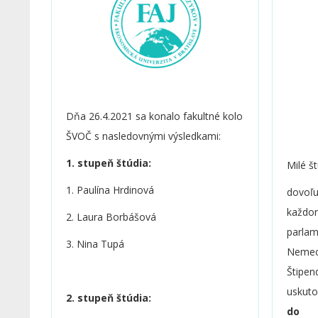
Dňa 26.4.2021 sa konalo fakultné kolo
ŠVOČ s nasledovnými výsledkami:
1. stupeň štúdia:
Milé št
1. Paulína Hrdinová
dovo
každ
2. Laura Borbášová
parla
3. Nina Tupá
Neme
Š
tip
uskut
2. stupeň štúdia:
do 3