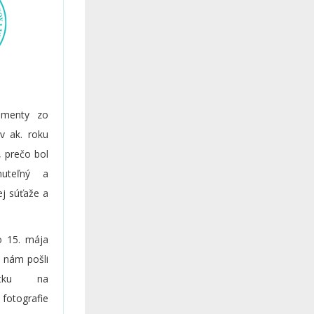
omenty zo
v ak. roku
 prečo bol
nuteľný a
ej súťaže a
o 15. mája
 nám pošli
otku na
 fotografie