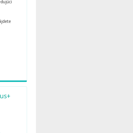
dujúci
ájdete
mus+