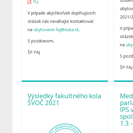
študent
TU
.
ubytov
V prípade akýchkoľvek doplňujúcich
2021/
otázok nás neváhajte kontaktovať
V príp
na
.
otázok
S pozdravom,
na
ŠP FAJ
S poz
ŠP FAJ
Výsledky fakultného kola
Med
ŠVOČ 2021
par
IPS
spo
1.3.