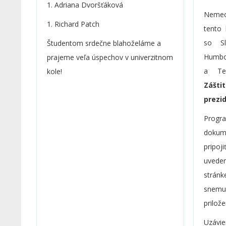
1. Adriana Dvoršťáková
vysoko
Nemec
bakal
1. Richard Patch
tento 
zaujím
so Sl
Študentom srdečne blahoželáme a
majú 
Humbo
prajeme veľa úspechov v univerzitnom
funkci
a Tec
kole!
straná
Zášti
školá
prezi
Sloven
snem
Progr
v de
dokum
a v 
pripo
angli
uveden
nemec
strá
Európs
snem
pril
záuje
Uzávie