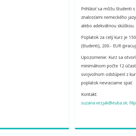
krajinách EÚ.
Prihlásiť sa môžu študenti 
znalosťami nemeckého jaz
alebo adekvátnou skúškou.
Poplatok za celý kurz je 15
(študenti), 200.- EUR (pracuj
Upozornenie: Kurz sa otvorí 
minimálnom počte 12 účastn
svojvoľnom odstúpení z kur
poplatok nevraciame späť.
Kontakt:
suzana.vezjak@euba.sk
;