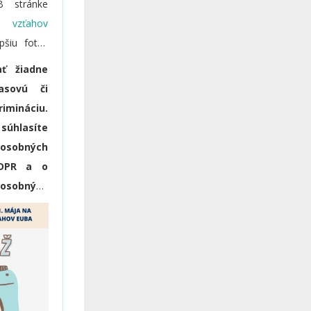
B stránke
h vzťahov
pšiu fotku
021. Traja
ť žiadne
likov budú
rasovú či
na stránke
ináciu.
B stránke
súhlasíte
h vzťahov
 osobných
GDPR a o
 osobných
súhlas na
re potreby
eriálov
zuálne,
iverzitou