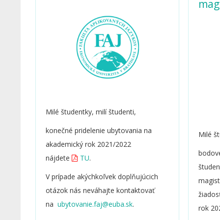
mag
Milé študentky, milí študenti,
konečné pridelenie ubytovania na
Milé št
akademický rok 2021/2022
bodové
nájdete
TU
.
študen
V prípade akýchkoľvek doplňujúcich
magist
otázok nás neváhajte kontaktovať
žiados
na
.
rok 20