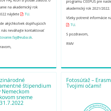
ov FAJ, ktorí si podali žiadosť o
programu CEEPUS pre nasle
anie na akademický rok
akademický rok 2021/2022.
2022 nájdete
TU
.
Všeky potrené informácie n
ade akýchkoľvek doplňujúcich
TU
.
 nás neváhajte kontaktovať
S pozdravom,
.
RMV
dravom,
zinárodné
Fotosúťaž – Eras
lamentné štipendium
Tvojimi očami!
 v Nemeckom
lkovom sneme
-31.7.2022