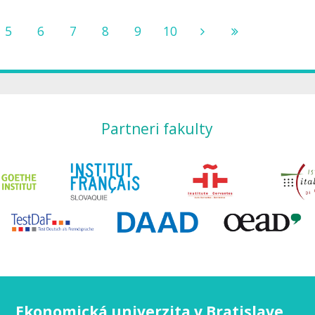
5
6
7
8
9
10
Partneri fakulty
Ekonomická univerzita v Bratislave