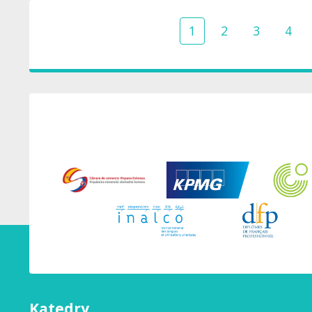
1
2
3
4
Katedry