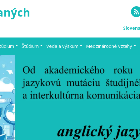
vaných
RS
Sloven
štúdium
Štúdium
Veda a výskum
Medzinárodné vzťahy