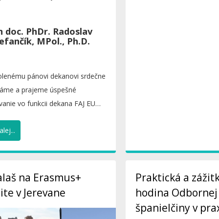
skaných platných hlasov...
n doc. PhDr. Radoslav
efančík, MPol., Ph.D.
lenému pánovi dekanovi srdečne
láme a prajeme úspešné
anie vo funkcii dekana FAJ EU
ve....
lej...
alaš na Erasmus+
Praktická a zážit
ite v Jerevane
hodina Odbornej
španielčiny v pra