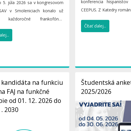
konferencia hispanistov
o 5. júla 2026 sa v kongresovom
CEEPUS. Z Katedry román
SAV v Smoleniciach konalo už
interkultúrnej...
né každoročné frankofónne
Čítať ďalej...
, ktoré pravidelní (i...
lej...
 kandidáta na funkciu
Študentská anket
a FAJ na funkčné
2025/2026
ie od 01. 12. 2026 do
1. 2030