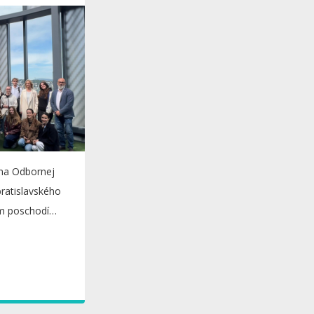
ina Odbornej
 bratislavského
m poschodí