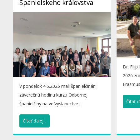
Španielskeho kráľovstva
Dr. Filip
2026 zúč
Erasmus
V pondelok 4.5.2026 mali španielčinári
a komuni
záverečnú hodinu kurzu Odbornej
Čítať ďa
španielčiny na veľvyslanectve
Španielskeho kráľovstva za účasti...
Čítať ďalej...