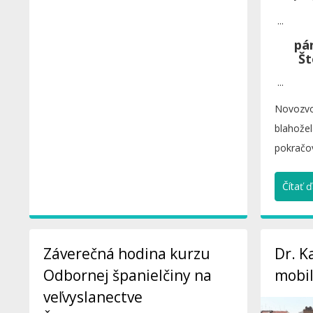
počtu zí
...
pá
Št
...
Novozvo
blahože
pokračov
v Bratisla
Čítať ďa
Záverečná hodina kurzu
Dr. K
Odbornej španielčiny na
mobil
veľvyslanectve