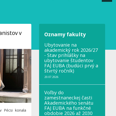
anistov v
Oznamy fakulty
Ubytovanie na
akademický rok 2026/27
- Stav prihlášky na
ubytovanie študentov
FAJ EUBA (budúci prvý a
štvrtý ročník)
20.07.2026
Voľby do
zamestnaneckej časti
Akademického senátu
FAJ EUBA na funkčné
v Pécsi konala
obdobie 2026 až 2030