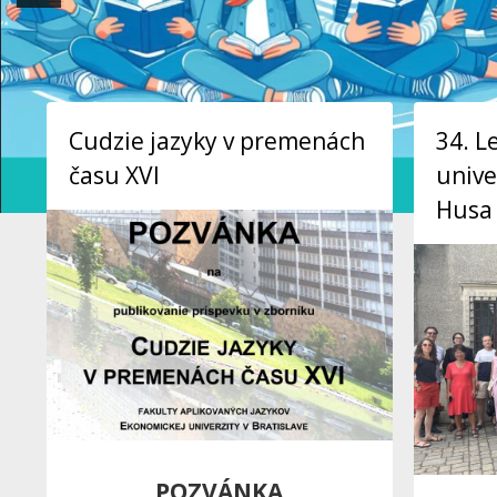
Cudzie jazyky v premenách
34. L
času XVI
unive
Husa
POZVÁNKA