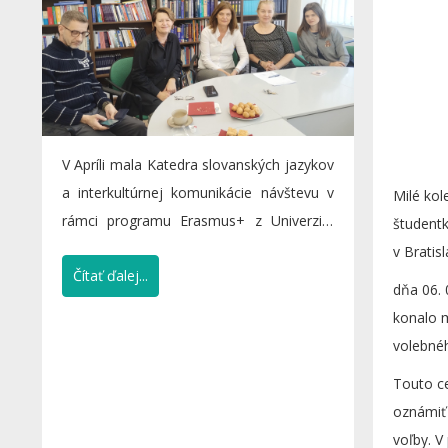
V Apríli mala Katedra slovanských jazykov
a interkultúrnej komunikácie návštevu v
Milé kol
rámci programu Erasmus+ z Univerzity
študentk
národného a...
v Bratisl
Čítať ďalej...
dňa 06. 
konalo 
volebné
prebehlo
Touto c
oznámiť
voľby. V