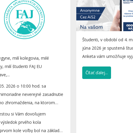
Študenti, v období od 4. 
júna 2026 je spustená štu
Anketa vám umožňuje vyja
egyne, milí kolegovia, milé
na učiteľa...
y, milí študenti FAJ EU
Čítať ďalej...
ave,...
05. 2026 o 10:00 hod. sa
mimoriadne neverejné zasadnutie
ho zhromaždenia, na ktorom
 prvé kolo voľby...
estou si Vám dovoľujem
 výsledok prvého kola
 prvom kole voľby bol na základe