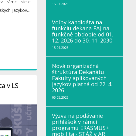
 v rámci siete
15.07.2026
skych jazykov a
Voľby kandidáta na
funkciu dekana FAJ na
funkčné obdobie od 01.
12. 2026 do 30. 11. 2030
15.04.2026
Nová organizačná
štruktúra Dekanátu
Fakulty aplikovaných
jazykov platná od 22. 4.
a v LS
2026
05.05.2026
Výzva na podávanie
prihlášok v rámci
programu ERASMUS+
mobilita - STÁŽ v AR