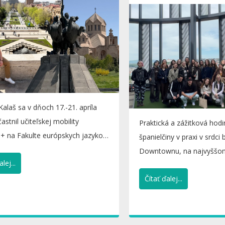
 Kalaš sa v dňoch 17.-21. apríla
astnil učiteľskej mobility
Praktická a zážitková hod
+ na Fakulte európskych jazykov
španielčiny v praxi v srdci
kácie...
Downtownu, na najvyššo
lej...
Twin City Tower v...
Čítať ďalej...