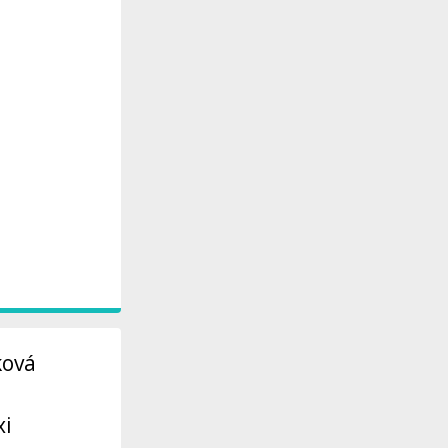
ková
xi