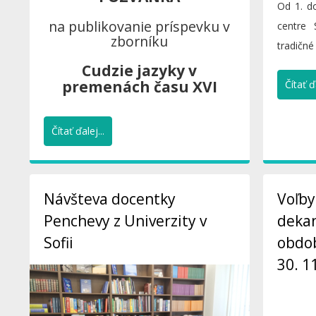
Od 1. d
na publikovanie príspevku v
centre 
zborníku
tradič
podujatie
Cudzie jazyky v
premenách času XVI
Čítať ďa
Čítať ďalej...
Návšteva docentky
Voľby
Penchevy z Univerzity v
dekan
Sofii
obdob
30. 1